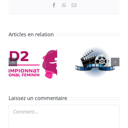
Facebook
WhatsApp
Email
Articles en relation
e
Équipe de
334 jours
France
Laissez un commentaire
Comment