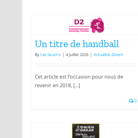
ball
334 jours
Actualité
Un titre de handball
By
Les Grum's
|
4 juillet 2026
|
Actualité
,
Divers
Cet article est l’occasion pour nous de
revenir en 2018, [...]
0
Un moment précieux
Actualité
Roulage