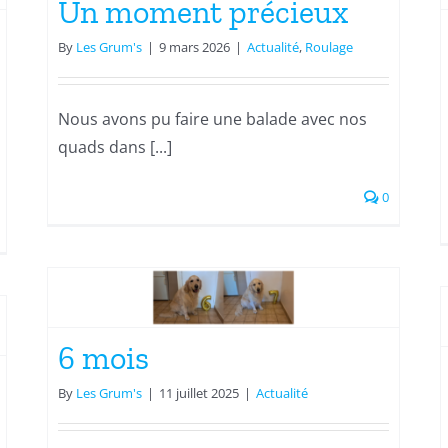
Un moment précieux
Actualité
Rencontre
Roulage
By
Les Grum's
|
9 mars 2026
|
Actualité
,
Roulage
Nous avons pu faire une balade avec nos
quads dans [...]
0
Conférence à l’école
6 mois
Actualité
Rencontre
By
Les Grum's
|
11 juillet 2025
|
Actualité