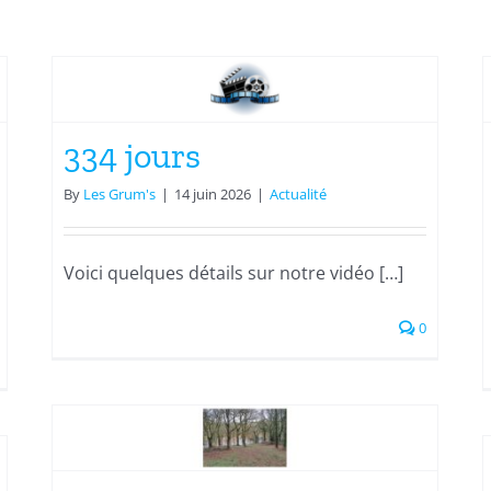
Équipe de France
Actualité
Rencontre
334 jours
By
Les Grum's
|
14 juin 2026
|
Actualité
Voici quelques détails sur notre vidéo […]
0
Début 2025