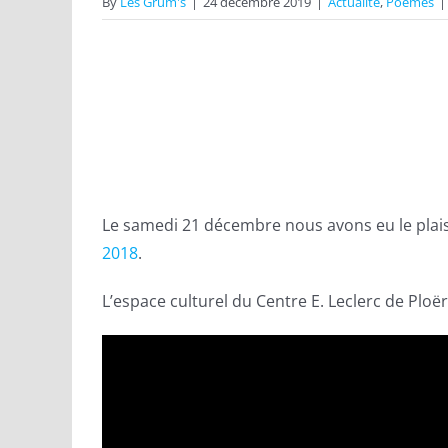
By
Les Grum's
|
24 décembre 2019
|
Actualité
,
Poèmes
|
View
Larger
Image
Le samedi 21 décembre nous avons eu le plais
2018
.
L’espace culturel du Centre E. Leclerc de Ploër