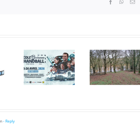
Facebook
WhatsA
Em
Un
pe de
moment
nce
précieux
in
- Reply