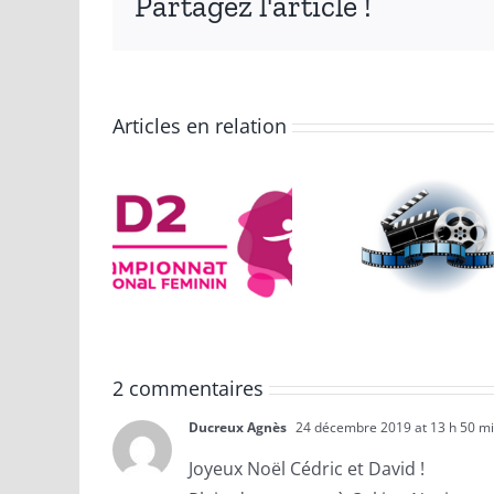
Partagez l'article !
Articles en relation
 titre
Équi
334 jours
de
Fra
ndball
2 commentaires
Ducreux Agnès
24 décembre 2019 at 13 h 50 m
Joyeux Noël Cédric et David !