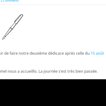
2 Comments
ir de faire notre deuxième dédicace après celle du
15 août
mel nous a accueillis. La journée s’est très bien passée.