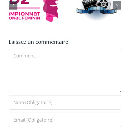
e
Équipe de
334 jours
France
Laissez un commentaire
Comment