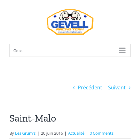
Skip
to
content
Go to...
Précédent
Suivant
Saint-Malo
By
Les Grum's
|
20 juin 2016
|
Actualité
|
0 Comments