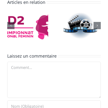
Articles en relation
e
Équipe de
334 jours
France
Laissez un commentaire
Comment