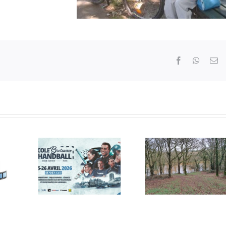
Facebook
WhatsA
Em
Un
pe de
moment
nce
précieux