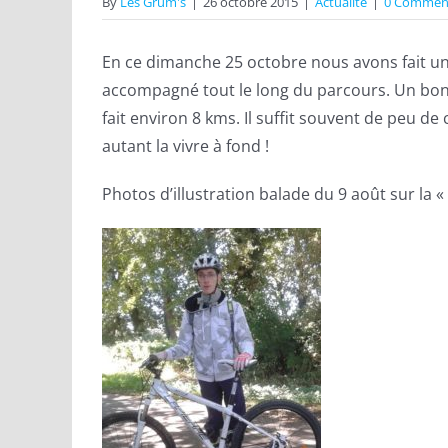
By
Les Grum's
|
26 octobre 2015
|
Actualité
|
0 Commen
En ce dimanche 25 octobre nous avons fait une
accompagné tout le long du parcours. Un bon m
fait environ 8 kms. Il suffit souvent de peu de 
autant la vivre à fond !
Photos d’illustration balade du 9 août sur la «