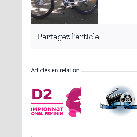
Partagez l'article !
Articles en relation
 titre
Équi
334 jours
de
Fra
ndball