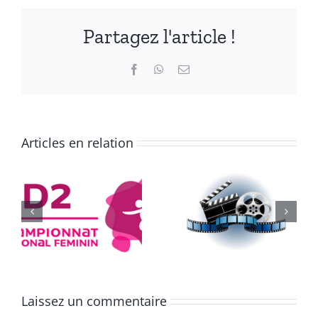
Partagez l'article !
Facebook
WhatsApp
Email
Articles en relation
e
Équipe de
334 jours
France
Laissez un commentaire