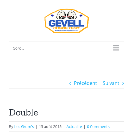
Skip
to
content
Go to...
Précédent
Suivant
Double
By
Les Grum's
|
13 août 2015
|
Actualité
|
0 Comments